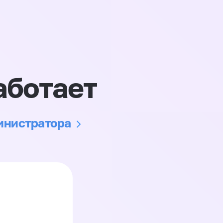
аботает
министратора