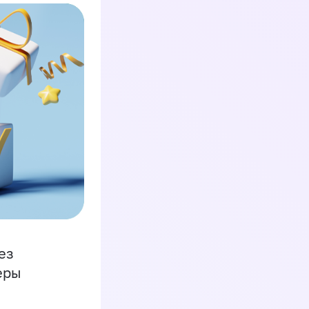
ез
еры