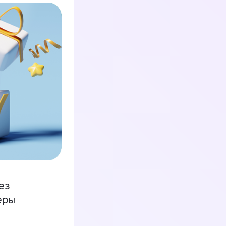
ез
еры