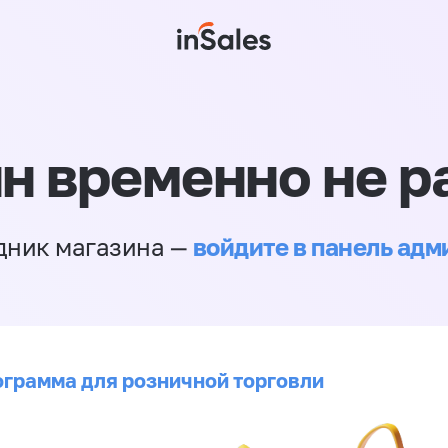
н временно не р
войдите в панель ад
дник магазина —
ограмма для розничной торговли