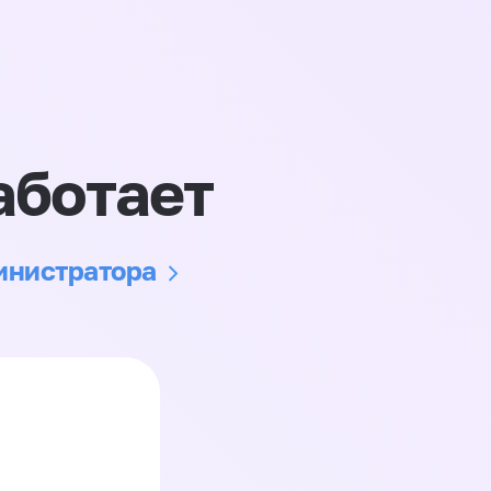
аботает
министратора