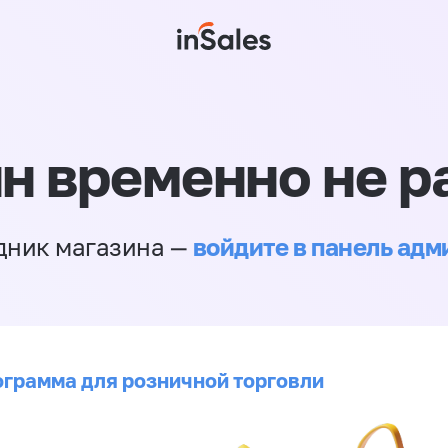
н временно не р
войдите в панель ад
дник магазина —
ограмма для розничной торговли