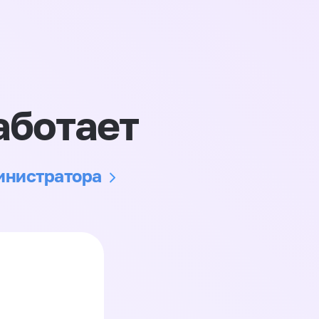
аботает
министратора