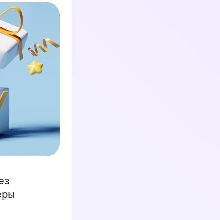
ез
еры